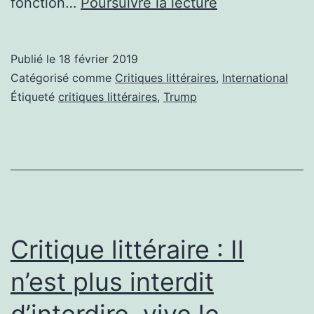
Critique
fonction…
Poursuivre la lecture
littéraire
:
Publié le
18 février 2019
Trump,
Catégorisé comme
Critiques littéraires
,
International
président
Étiqueté
critiques littéraires
,
Trump
atypique
d’un
pays
en
transformation
Critique littéraire : Il
n’est plus interdit
d’interdire, vive le