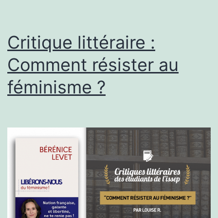
roi
de
Critique littéraire :
Fran
Comment résister au
féminisme ?