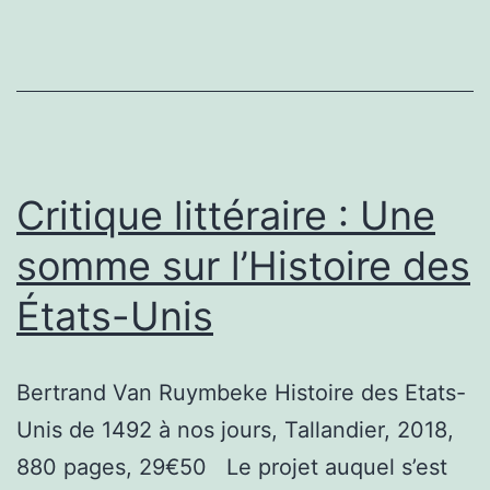
un
monde
de
post-
humains
!
Critique littéraire : Une
somme sur l’Histoire des
États-Unis
Bertrand Van Ruymbeke Histoire des Etats-
Unis de 1492 à nos jours, Tallandier, 2018,
880 pages, 29€50 Le projet auquel s’est