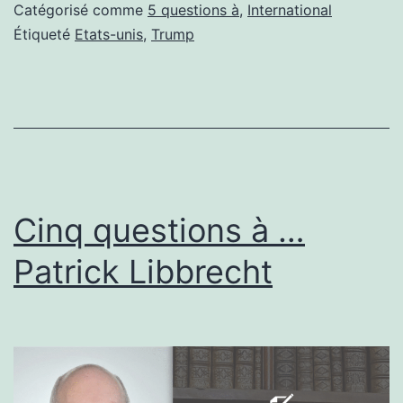
…
Catégorisé comme
5 questions à
,
International
Pascal
Étiqueté
Etats-unis
,
Trump
Gauchon
Cinq questions à …
Patrick Libbrecht