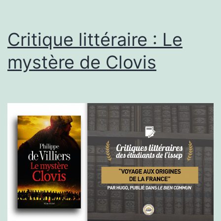
et
catholicité
Critique littéraire : Le
mystère de Clovis