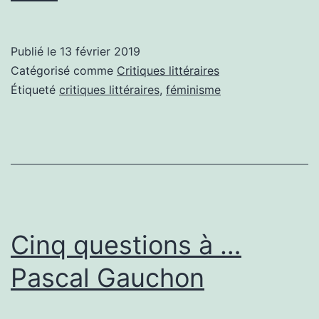
littéraire
:
Publié le
13 février 2019
Comment
Catégorisé comme
Critiques littéraires
résister
Étiqueté
critiques littéraires
,
féminisme
au
féminisme
?
Cinq questions à …
Pascal Gauchon