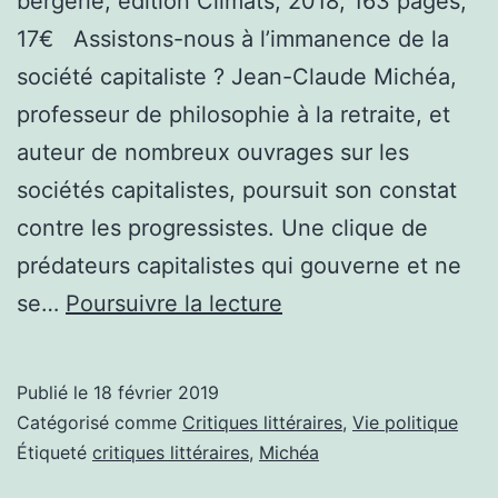
bergerie, édition Climats, 2018, 163 pages,
17€ Assistons-nous à l’immanence de la
société capitaliste ? Jean-Claude Michéa,
professeur de philosophie à la retraite, et
auteur de nombreux ouvrages sur les
sociétés capitalistes, poursuit son constat
contre les progressistes. Une clique de
prédateurs capitalistes qui gouverne et ne
Critique
se…
Poursuivre la lecture
littéraire
:
Publié le
18 février 2019
Il
Catégorisé comme
Critiques littéraires
,
Vie politique
n’est
Étiqueté
critiques littéraires
,
Michéa
plus