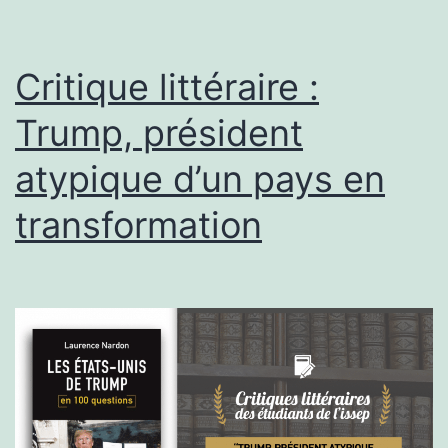
États-
Unis
Critique littéraire :
Trump, président
atypique d’un pays en
transformation