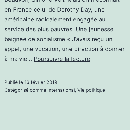
en France celui de Dorothy Day, une
américaine radicalement engagée au
service des plus pauvres. Une jeunesse
baignée de socialisme « J’avais reçu un
appel, une vocation, une direction à donner
Dorothy
à ma vie…
Poursuivre la lecture
Day,
une
Publié le
16 février 2019
femme
Catégorisé comme
International
,
Vie politique
de
contradictions
:
révolution