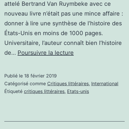
attelé Bertrand Van Ruymbeke avec ce
nouveau livre n’était pas une mince affaire :
donner à lire une synthèse de l’histoire des
États-Unis en moins de 1000 pages.
Universitaire, l’auteur connaît bien l’histoire
Critique
de…
Poursuivre la lecture
littéraire
:
Publié le
18 février 2019
Une
Catégorisé comme
Critiques littéraires
,
International
somme
Étiqueté
critiques littéraires
,
Etats-unis
sur
l’Histoire
des