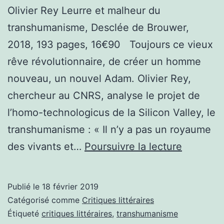
Olivier Rey Leurre et malheur du
transhumanisme, Desclée de Brouwer,
2018, 193 pages, 16€90 Toujours ce vieux
rêve révolutionnaire, de créer un homme
nouveau, un nouvel Adam. Olivier Rey,
chercheur au CNRS, analyse le projet de
l’homo-technologicus de la Silicon Valley, le
transhumanisme : « Il n’y a pas un royaume
Vraiment
des vivants et…
Poursuivre la lecture
le
meilleur
Publié le
18 février 2019
des
Catégorisé comme
Critiques littéraires
mondes,
Étiqueté
critiques littéraires
,
transhumanisme