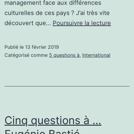
management face aux différences
culturelles de ces pays ? J’ai très vite
Cinq
découvert que…
Poursuivre la lecture
questio
à
Publié le
13 février 2019
…
Catégorisé comme
5 questions à
,
International
Patrick
Libbrec
Cinq questions à …