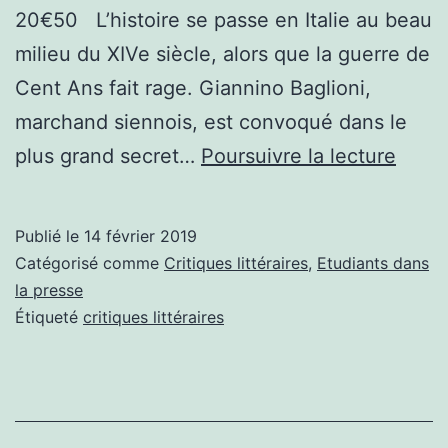
20€50 L’histoire se passe en Italie au beau
milieu du XIVe siècle, alors que la guerre de
Cent Ans fait rage. Giannino Baglioni,
marchand siennois, est convoqué dans le
Criti
plus grand secret…
Poursuivre la lecture
littér
:
Publié le
14 février 2019
L’ho
Catégorisé comme
Critiques littéraires
,
Etudiants dans
qui
la presse
Étiqueté
critiques littéraires
se
prena
pour
le