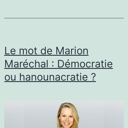
interdit
d’interdire,
vive
le
Capital
Le mot de Marion
roi
Maréchal : Démocratie
!
ou hanounacratie ?