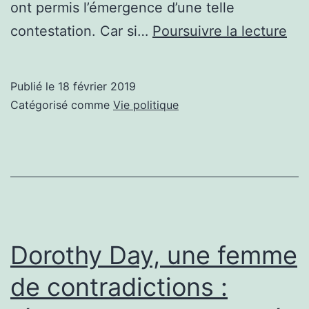
ont permis l’émergence d’une telle
Le
contestation. Car si…
Poursuivre la lecture
mo
de
Publié le
18 février 2019
Mar
Catégorisé comme
Vie politique
Mar
:
Dém
ou
han
?
Dorothy Day, une femme
de contradictions :