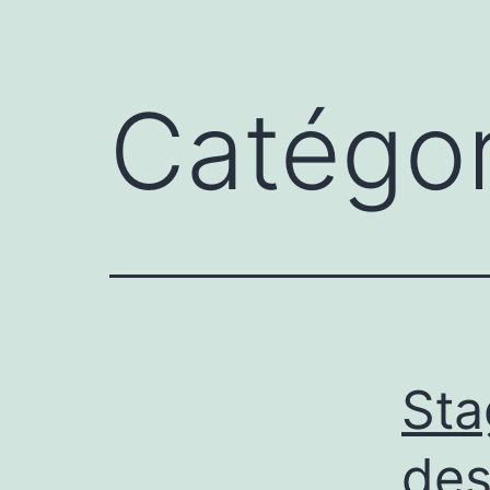
menu
Catégor
Sta
des