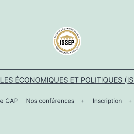
ALES ÉCONOMIQUES ET POLITIQUES (IS
Le CAP
Nos conférences
Inscription
ir
Ouvrir
O
le
l
u
menu
m