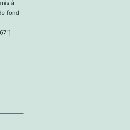
 mis à
de fond
67″]