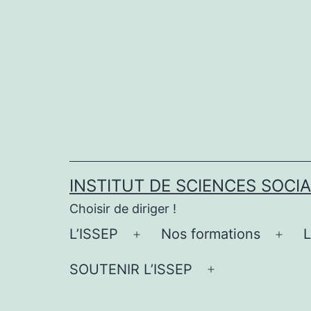
Aller
au
contenu
INSTITUT DE SCIENCES SOCI
Choisir de diriger !
L’ISSEP
Nos formations
Ouvrir
Ouvr
le
le
SOUTENIR L’ISSEP
Ouvrir
menu
men
le