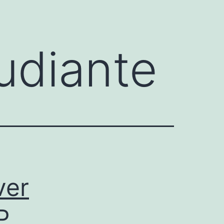
udiante
ver
P