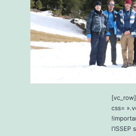
[vc_row]
css= ».
!importa
l’ISSEP 