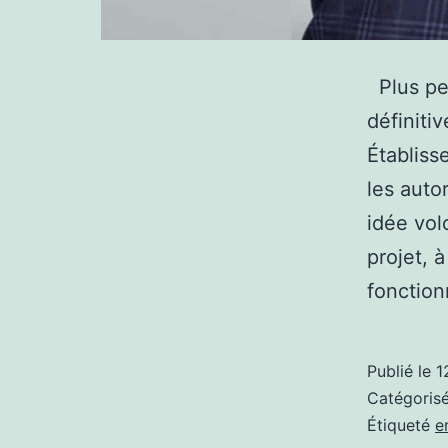
Plus per
définiti
Établiss
les auto
idée vol
projet, 
fonctio
Publié le
1
Catégori
Étiqueté
e