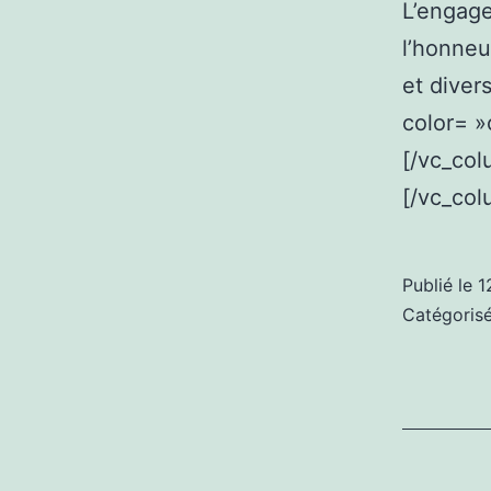
L’engage
l’honneu
et diver
color= »
[/vc_col
[/vc_col
Publié le
1
Catégori