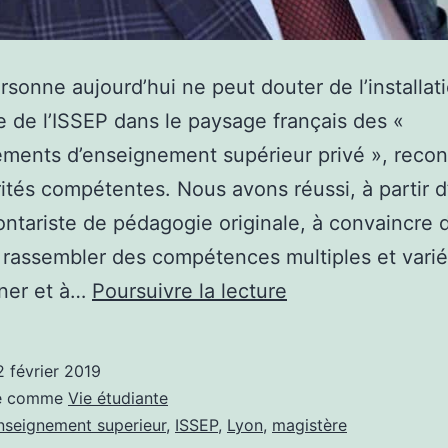
sonne aujourd’hui ne peut douter de l’installat
ve de l’ISSEP dans le paysage français des «
ements d’enseignement supérieur privé », reco
rités compétentes. Nous avons réussi, à partir 
ontariste de pédagogie originale, à convaincre 
à rassembler des compétences multiples et varié
« DÉVELOPPER »
nner et à…
Poursuivre la lecture
:
LE
2 février 2019
MOT
sé comme
Vie étudiante
DU
nseignement superieur
,
ISSEP
,
Lyon
,
magistère