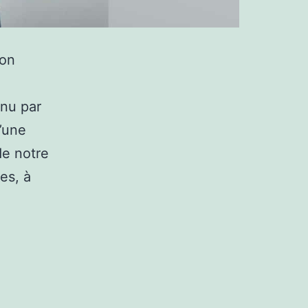
ion
nnu par
d’une
de notre
es, à