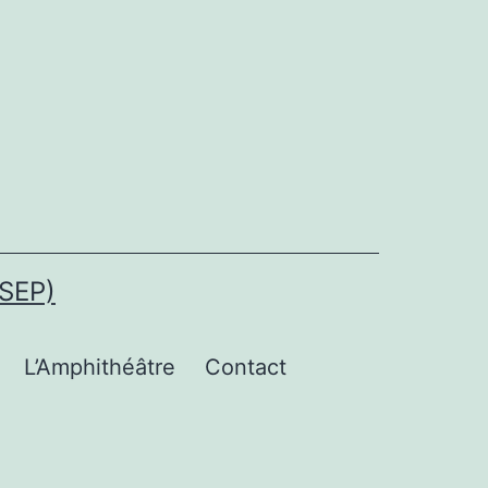
SEP)
L’Amphithéâtre
Contact
uvrir
e
enu