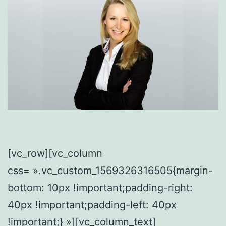
[vc_row][vc_column
css= ».vc_custom_1569326316505{margin-
bottom: 10px !important;padding-right:
40px !important;padding-left: 40px
!important;} »][vc_column_text]