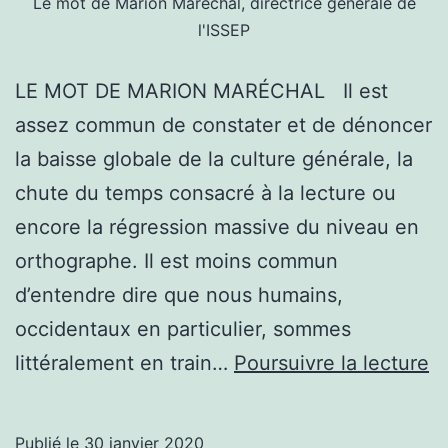
Le mot de Marion Maréchal, directrice générale de
l'ISSEP
LE MOT DE MARION MARÉCHAL Il est
assez commun de constater et de dénoncer
la baisse globale de la culture générale, la
chute du temps consacré à la lecture ou
encore la régression massive du niveau en
orthographe. Il est moins commun
d’entendre dire que nous humains,
occidentaux en particulier, sommes
L
littéralement en train…
Poursuivre la lecture
dé
d
Publié le
30 janvier 2020