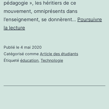
pédagogie », les héritiers de ce
mouvement, omniprésents dans
l’enseignement, se donnèrent…
Poursuivre
Article
la lecture
des
étudiants
Publié le
4 mai 2020
|
Catégorisé comme
Article des étudiants
De
Étiqueté
éducation
,
Technologie
la
fabrique
du
crétin
scolaire