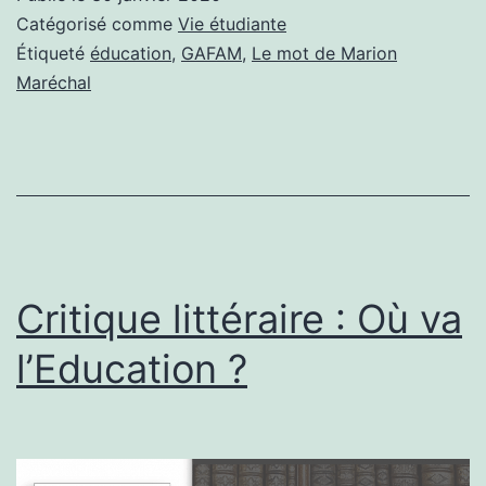
l’
Catégorisé comme
Vie étudiante
à
Étiqueté
éducation
,
GAFAM
,
Le mot de Marion
Maréchal
l’
d
l
d
l’
Critique littéraire : Où va
l’Education ?