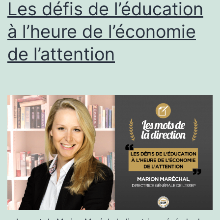
à
Les défis de l’éducation
la
à l’heure de l’économie
fabrique
de l’attention
du
crétin
digital