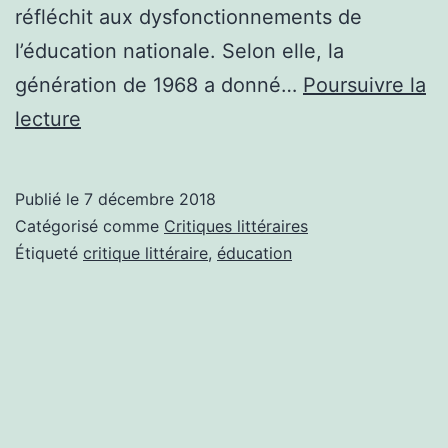
réfléchit aux dysfonctionnements de
l’éducation nationale. Selon elle, la
génération de 1968 a donné…
Poursuivre la
Critique
lecture
littéraire
:
Publié le
7 décembre 2018
Où
Catégorisé comme
Critiques littéraires
va
Étiqueté
critique littéraire
,
éducation
l’Education
?