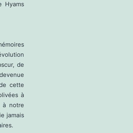
ne Hyams
mémoires
volution
bscur, de
 devenue
 de cette
olivées à
e à notre
ie jamais
ires.