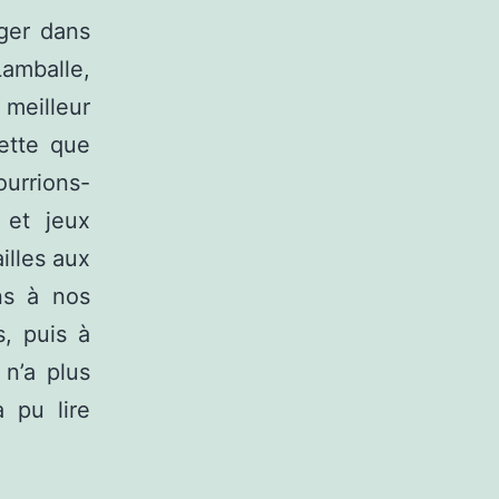
nger dans
Lamballe,
meilleur
ette que
ourrions-
 et jeux
illes aux
ns à nos
s, puis à
 n’a plus
 pu lire