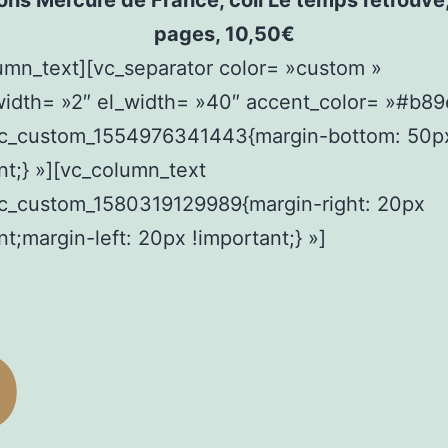
ions Mercure de France, coll Le temps retrouvé
pages, 10,50€
umn_text][vc_separator color= »custom »
width= »2″ el_width= »40″ accent_color= »#b89
vc_custom_1554976341443{margin-bottom: 50p
nt;} »][vc_column_text
vc_custom_1580319129989{margin-right: 20px
nt;margin-left: 20px !important;} »]
P