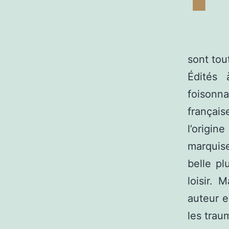
sont tou
Édités 
foisonn
français
l’origi
marquise
belle pl
loisir. 
auteur e
les trau