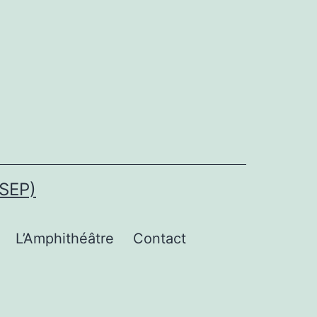
SEP)
L’Amphithéâtre
Contact
uvrir
e
enu