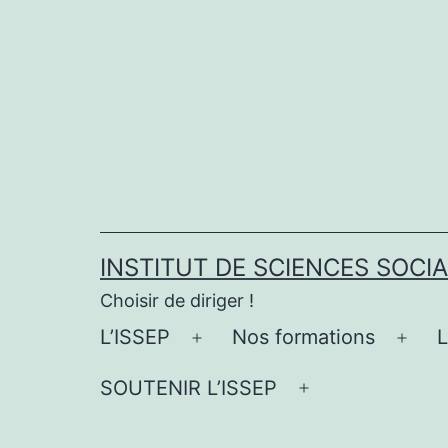
Aller
au
contenu
INSTITUT DE SCIENCES SOCI
Choisir de diriger !
L’ISSEP
Nos formations
Ouvrir
Ouvr
le
le
SOUTENIR L’ISSEP
Ouvrir
menu
men
le