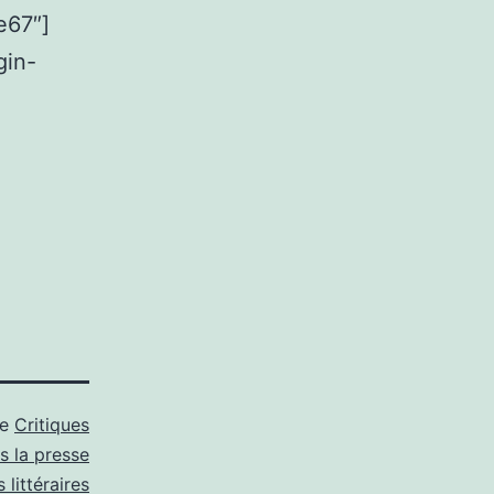
e67″]
gin-
me
Critiques
s la presse
s littéraires