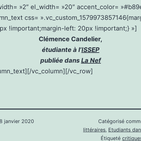
idth= »2″ el_width= »20″ accent_color= »#b89
umn_text css= ».vc_custom_1579973857146{mar
0px !important;margin-left: 20px !important;} »]
Clémence Candelier,
étudiante à l’
ISSEP
publiée dans
La Nef
umn_text][/vc_column][/vc_row]
8 janvier 2020
Catégorisé com
littéraires
,
Etudiants dan
Étiqueté
critique