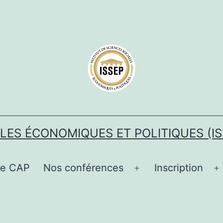
ALES ÉCONOMIQUES ET POLITIQUES (IS
Le CAP
Nos conférences
Inscription
ir
Ouvrir
O
le
l
u
menu
m