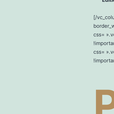
Édit
[/vc_col
border_
css= ».
!importa
css= ».
!importa