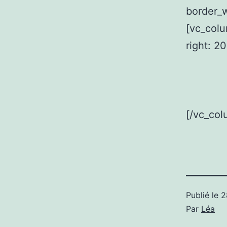
border_w
[vc_col
right: 2
[/vc_col
Publié le
2
Par
Léa