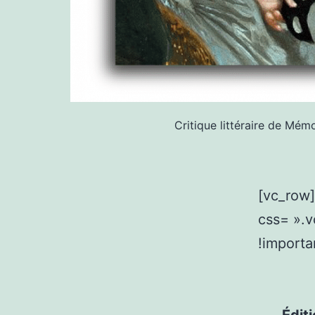
Critique littéraire de Mé
[vc_row
css= ».
!importa