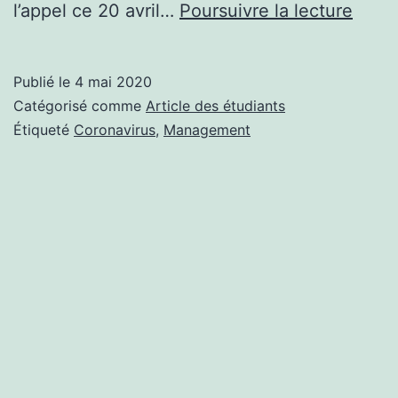
Artic
l’appel ce 20 avril…
Poursuivre la lecture
des
étudi
Publié le
4 mai 2020
–
Catégorisé comme
Article des étudiants
L’apr
Étiqueté
Coronavirus
,
Management
coron
:
vers
une
norma
du
télétr
?