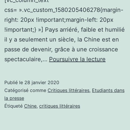
css= ».vc_custom_1580205406278{margin-
right: 20px !important;margin-left: 20px
!important;} »] Pays arriéré, faible et humilié
il y a seulement un siècle, la Chine est en
passe de devenir, grâce à une croissance
Critique
spectaculaire,…
Poursuivre la lecture
littéraire
|
Publié le
28 janvier 2020
Raffarin,
Catégorisé comme
Critiques littéraires
,
Etudiants dans
un
la presse
Étiqueté
Chine
,
critiques littéraires
paradox
chinois