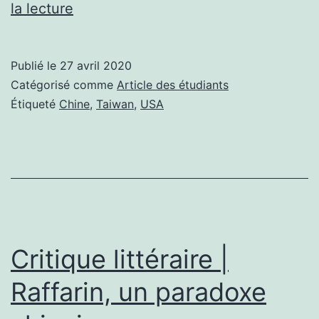
Article
la lecture
des
étudiants
Publié le
27 avril 2020
|
Catégorisé comme
Article des étudiants
Taïwan,
Étiqueté
Chine
,
Taiwan
,
USA
entre
l’enclume
américaine
et
le
marteau
Critique littéraire |
chinois
Raffarin, un paradoxe