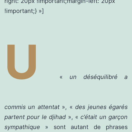
right: 20px !important;margin-left: 20px
!important;} »]
U
«
un déséquilibré a
commis un attentat
», «
des jeunes égarés
partent pour le djihad
», «
c’était un garçon
sympathique
» sont autant de phrases