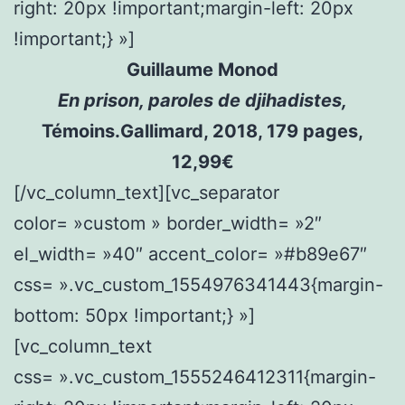
right: 20px !important;margin-left: 20px
!important;} »]
Guillaume Monod
En prison, paroles de djihadistes,
Témoins.Gallimard, 2018, 179 pages,
12,99€
[/vc_column_text][vc_separator
color= »custom » border_width= »2″
el_width= »40″ accent_color= »#b89e67″
css= ».vc_custom_1554976341443{margin-
bottom: 50px !important;} »]
[vc_column_text
css= ».vc_custom_1555246412311{margin-