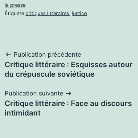
la presse
Étiqueté
critiques littéraires
,
justice
Navigation
Publication précédente
Critique littéraire : Esquisses autour
de
du crépuscule soviétique
l’article
Publication suivante
Critique littéraire : Face au discours
intimidant