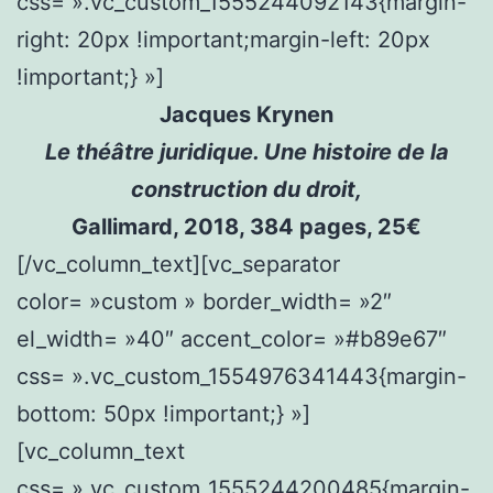
css= ».vc_custom_1555244092143{margin-
right: 20px !important;margin-left: 20px
!important;} »]
Jacques Krynen
Le théâtre juridique. Une histoire de la
construction du droit,
Gallimard, 2018, 384 pages, 25€
[/vc_column_text][vc_separator
color= »custom » border_width= »2″
el_width= »40″ accent_color= »#b89e67″
css= ».vc_custom_1554976341443{margin-
bottom: 50px !important;} »]
[vc_column_text
css= ».vc_custom_1555244200485{margin-