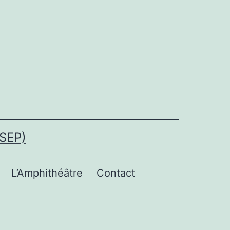
SEP)
L’Amphithéâtre
Contact
uvrir
e
enu