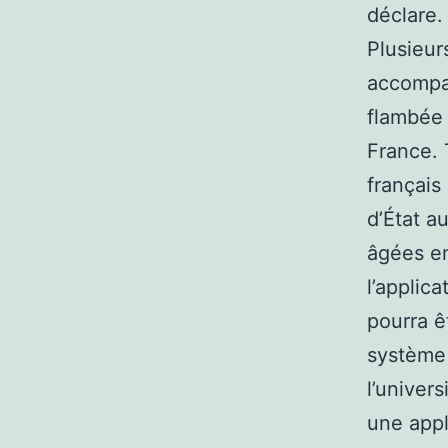
déclare.
Plusieur
accompag
flambée 
France. 
français
d’État 
âgées en
l’applica
pourra ê
système 
l’univer
une appl