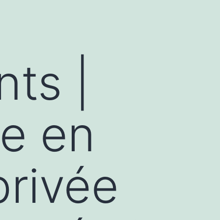
nts |
re en
privée