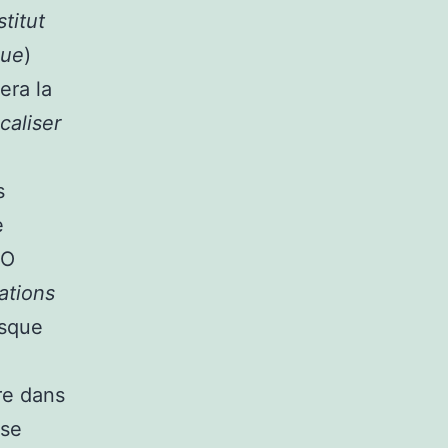
stitut
que
)
sera la
caliser
s
e
 O
lations
rsque
re dans
 se