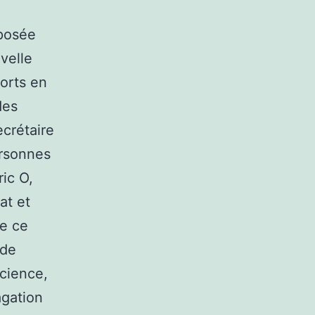
pposée
velle
orts en
des
ecrétaire
ersonnes
ic O,
at et
de ce
 de
Science,
agation