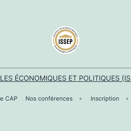
ALES ÉCONOMIQUES ET POLITIQUES (IS
Le CAP
Nos conférences
Inscription
ir
Ouvrir
O
le
l
u
menu
m