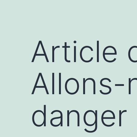
menu
Article 
Allons-
danger 