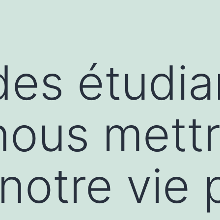
des étudia
nous mett
notre vie 