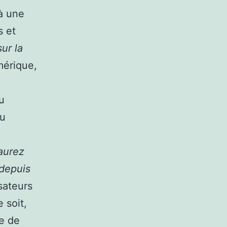
 à une
s et
sur la
mérique,
u
du
aurez
 depuis
sateurs
 soit,
le de