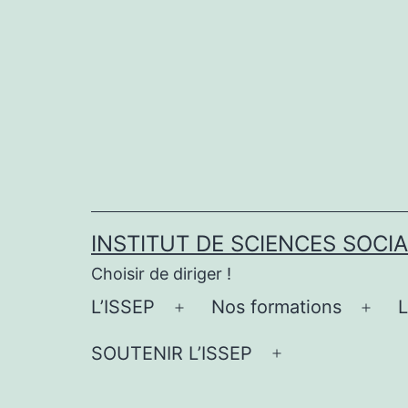
Aller
au
contenu
INSTITUT DE SCIENCES SOCI
Choisir de diriger !
L’ISSEP
Nos formations
Ouvrir
Ouvr
le
le
SOUTENIR L’ISSEP
Ouvrir
menu
men
le