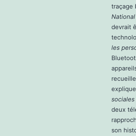
traçage 
National
devrait ê
technolo
les pers
Bluetoot
appareil
recueill
explique
sociales
deux tél
rapproch
son hist