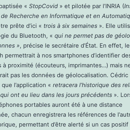
baptisée «
StopCovid
» et pilotée par l’INRIA (
In
 de Recherche en Informatique et en Automati
tre prête d’ici «
trois à six semaines
». Elle utili
gie du Bluetooth, «
qui ne permet pas de géolo
onnes »
, précise le secrétaire d’État. En effet, le
h permettrait à nos smartphones d’identifier de
s à proximité (écouteurs, imprimantes…) mais n
erait pas les données de géolocalisation. Cédric
 que l’application «
retracera l’historique des re
 qui ont eu lieu dans les jours précédents
». Lo
éphones portables auront été à une distance
ée, chacun enregistrera les références de l’aut
orique, permettant d’être alerté si un cas positif