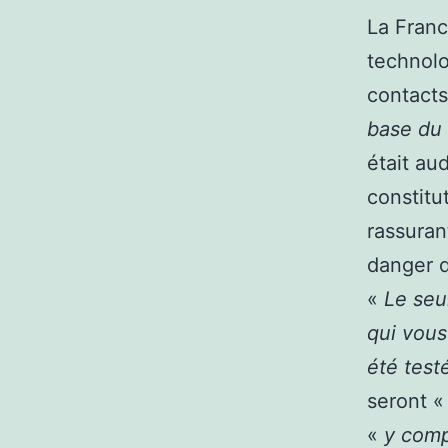
La Franc
technol
contacts
base du 
était au
constitu
rassuran
danger d
«
Le seu
qui vous
été test
seront 
«
y comp